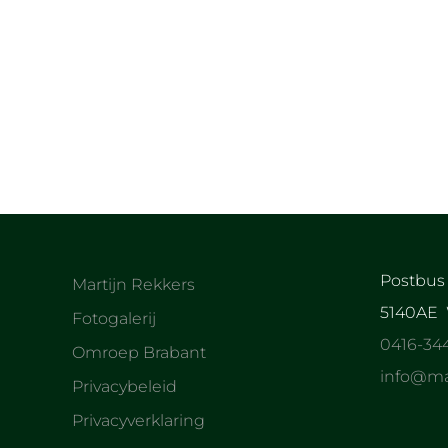
[photoblocks id=16]
Postbus 
Martijn Rekkers
5140AE 
Fotogalerij
0416-34
Omroep Brabant
info@mar
Privacybeleid
Privacyverklaring