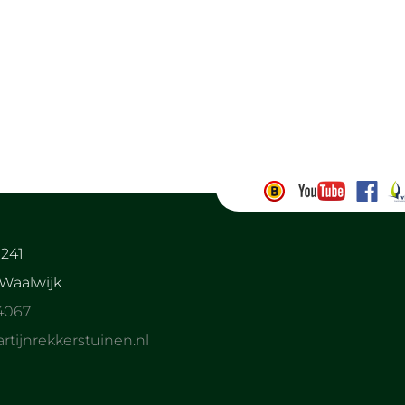
241
Waalwijk
4067
tijnrekkerstuinen.nl