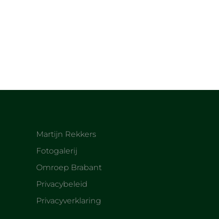
HUIS
[photoblocks id=7]
Martijn Rekkers
Fotogalerij
Omroep Brabant
Privacybeleid
Privacyverklaring